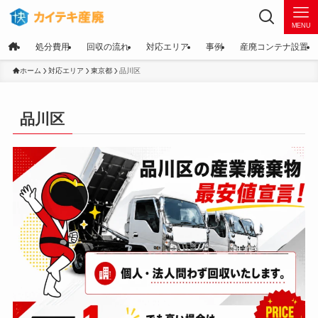
MENU
処分費用
回収の流れ
対応エリア
事例
産廃コンテナ設置
ホーム
対応エリア
東京都
品川区
品川区