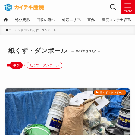
MENU
処分費用
回収の流れ
対応エリア
事例
産廃コンテナ設置
ホーム
事例
紙くず・ダンボール
紙くず・ダンボール
– category –
事例
紙くず・ダンボール
紙くず・ダンボール