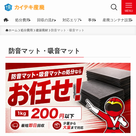
MENU
処分費用
回収の流れ
対応エリア
事例
産廃コンテナ設置
ホーム
処分費用
建築廃材
防音マット・吸音マット
防音マット・吸音マット