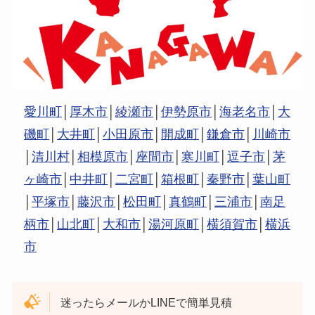
愛川町
│
厚木市
│
綾瀬市
│
伊勢原市
│
海老名市
│
大
磯町
│
大井町
│
小田原市
│
開成町
│
鎌倉市
│
川崎市
│
清川村
│
相模原市
│
座間市
│
寒川町
│
逗子市
│
茅
ヶ崎市
│
中井町
│
二宮町
│
箱根町
│
秦野市
│
葉山町
│
平塚市
│
藤沢市
│
松田町
│
真鶴町
│
三浦市
│
南足
柄市
│
山北町
│
大和市
│
湯河原町
│
横須賀市
│
横浜
市
迷ったらメールかLINEで簡単見積