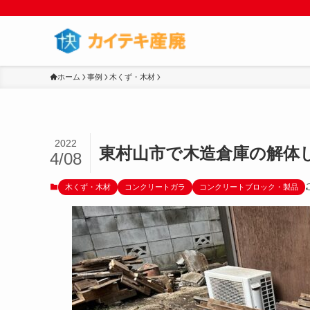
ホーム
事例
木くず・木材
2022
東村山市で木造倉庫の解体
4/08
木くず・木材
コンクリートガラ
コンクリートブロック・製品