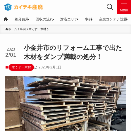
MENU
処分費用
回収の流れ
対応エリア
事例
産廃コンテナ設置
ホーム
事例
木くず・木材
小金井市のリフォーム工事で出た
2023
2/01
木材をダンプ満載の処分！
2023年2月1日
木くず・木材