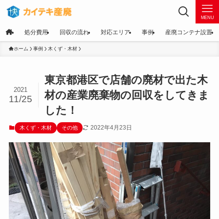
MENU
処分費用
回収の流れ
対応エリア
事例
産廃コンテナ設置
ホーム
事例
木くず・木材
東京都港区で店舗の廃材で出た木
2021
材の産業廃棄物の回収をしてきま
11/25
した！
2022年4月23日
木くず・木材
その他