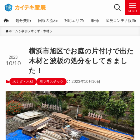
MENU
処分費用
回収の流れ
対応エリア
事例
産廃コンテナ設置
ホーム
事例
木くず・木材
横浜市旭区でお庭の片付けで出た
2023
木材と波板の処分をしてきまし
10/10
た！
2023年10月10日
木くず・木材
廃プラスチック