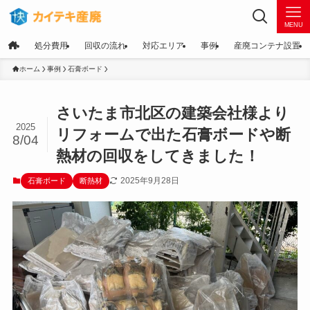
MENU
処分費用
回収の流れ
対応エリア
事例
産廃コンテナ設置
ホーム
事例
石膏ボード
さいたま市北区の建築会社様より
2025
リフォームで出た石膏ボードや断
8/04
熱材の回収をしてきました！
2025年9月28日
石膏ボード
断熱材