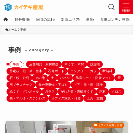
MENU
処分費用
回収の流れ
対応エリア
事例
産廃コンテナ設置
ホーム
事例
事例
– category –
事例
店舗用品・厨房機器
木くず・木材
残置物
剪定枝・根・草・生木
石膏ボード
コンクリートガラ
断熱材
石・砂・砂利
その他
土
パネル
防音シート・防音マット
畳
廃プラスチック
混合廃棄物・下ゴミ
ドア・扉・襖・障子
紙くず・ダンボール
ガラス
がれき類・陶磁器くず
床材
クロス
鉄・アルミ・ステンレス
オフィス家具・什器
工具・重機
オフィス家具・什器