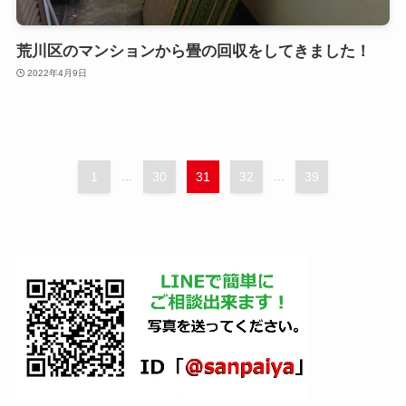
荒川区のマンションから畳の回収をしてきました！
2022年4月9日
1
...
30
31
32
...
39