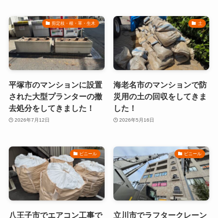
剪定枝・根・草・生木
土
平塚市のマンションに設置
海老名市のマンションで防
された大型プランターの撤
災用の土の回収をしてきま
去処分をしてきました！
した！
2026年7月12日
2026年5月16日
ビニール
ビニール
八王子市でエアコン工事で
立川市でラフタークレーン