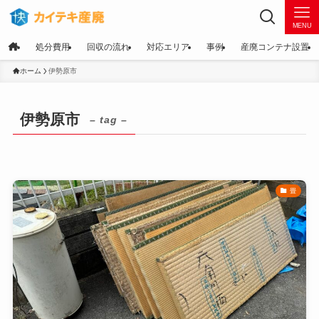
MENU
処分費用
回収の流れ
対応エリア
事例
産廃コンテナ設置
ホーム
伊勢原市
伊勢原市
– tag –
畳