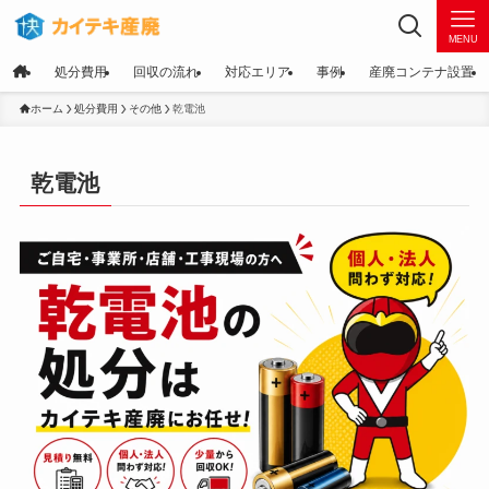
MENU
処分費用
回収の流れ
対応エリア
事例
産廃コンテナ設置
ホーム
処分費用
その他
乾電池
乾電池