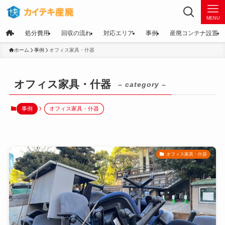
MENU
処分費用
回収の流れ
対応エリア
事例
産廃コンテナ設置
ホーム
事例
オフィス家具・什器
オフィス家具・什器
– category –
事例
オフィス家具・什器
オフィス家具・什器